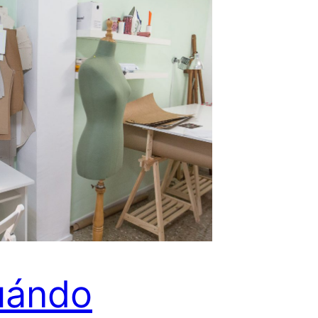
uándo