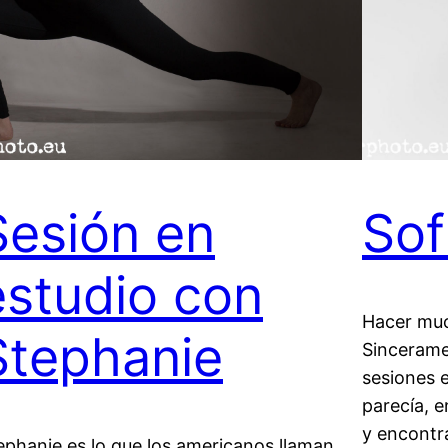
Sesión en
Sof
estudio con
Hacer muc
Stephanie
Sincerame
sesiones 
parecía, 
y encontr
ephanie es lo que los americanos llaman