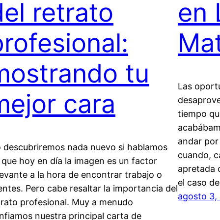
del retrato
en 
profesional:
Ma
mostrando tu
Las oport
mejor cara
desaprove
tiempo qu
acabábamo
andar por
 descubriremos nada nuevo si hablamos
cuando, c
 que hoy en día la imagen es un factor
apretada 
levante a la hora de encontrar trabajo o
el caso d
ientes. Pero cabe resaltar la importancia del
agosto 3,
trato profesional. Muy a menudo
nfiamos nuestra principal carta de