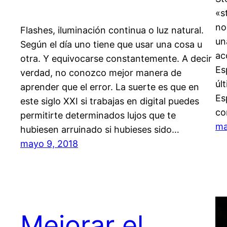
«s
no
Flashes, iluminación continua o luz natural.
un
Según el día uno tiene que usar una cosa u
ac
otra. Y equivocarse constantemente. A decir
Es
verdad, no conozco mejor manera de
úl
aprender que el error. La suerte es que en
Es
este siglo XXI si trabajas en digital puedes
co
permitirte determinados lujos que te
ma
hubiesen arruinado si hubieses sido…
mayo 9, 2018
Mejorar el