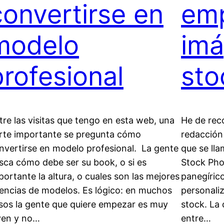
convertirse en
emp
modelo
imá
profesional
sto
tre las visitas que tengo en esta web, una
He de reco
rte importante se pregunta cómo
redacción 
nvertirse en modelo profesional. La gente
que se ll
sca cómo debe ser su book, o si es
Stock Pho
portante la altura, o cuales son las mejores
panegírico
encias de modelos. Es lógico: en muchos
personaliz
sos la gente que quiere empezar es muy
stock. La
ven y no…
entre…