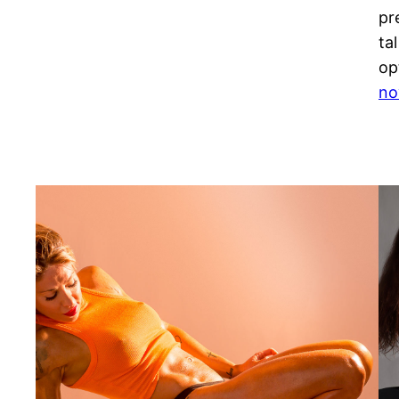
pr
ta
op
no