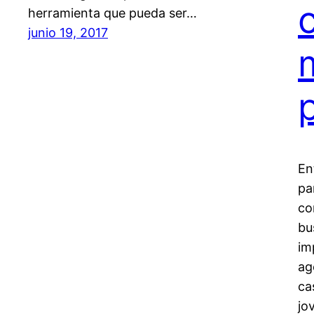
herramienta que pueda ser…
junio 19, 2017
En
pa
co
bu
im
ag
ca
jo