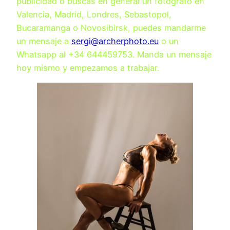
publicidad o buscas en general un fotógrafo en
Valencia, Madrid, Londres, Sebastopol,
Bucaramanga o Novosibirsk, puedes mandarme
un mensaje a
sergi@archerphoto.eu
o un
Whatsapp al +34 644459753. Manda un mensaje
hoy mismo y empezamos a trabajar.