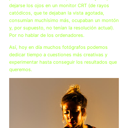
dejarse los ojos en un monitor CRT (de rayos
catódicos, que te dejaban la vista agotada,
consumían muchísimo más, ocupaban un montón
y, por supuesto, no tenían la resolución actual).
Por no hablar de los ordenadores.
Así, hoy en día muchos fotógrafos podemos
dedicar tiempo a cuestiones más creativas y
experimentar hasta conseguir los resultados que
queremos.