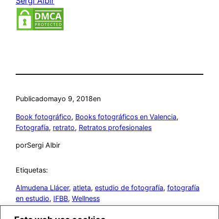
Sergi Albir
Publicado
mayo 9, 2018
en
Book fotográfico
, 
Books fotográficos en Valencia
, 
Fotografía
, 
retrato
, 
Retratos profesionales
por
Sergi Albir
Etiquetas:
Almudena Llácer
, 
atleta
, 
estudio de fotografía
, 
fotografía
en estudio
, 
IFBB
, 
Wellness