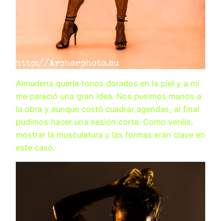
Almudena quería tonos dorados en la piel y a mí
me pareció una gran idea. Nos pusimos manos a
la obra y aunque costó cuadrar agendas, al final
pudimos hacer una sesión corta. Como veréis,
mostrar la musculatura y las formas eran clave en
este caso.