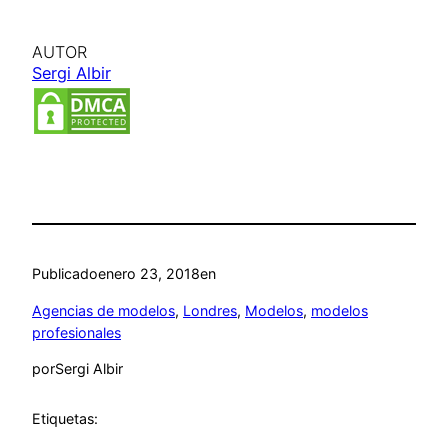
AUTOR
Sergi Albir
Publicado
enero 23, 2018
en
Agencias de modelos
, 
Londres
, 
Modelos
, 
modelos
profesionales
por
Sergi Albir
Etiquetas: