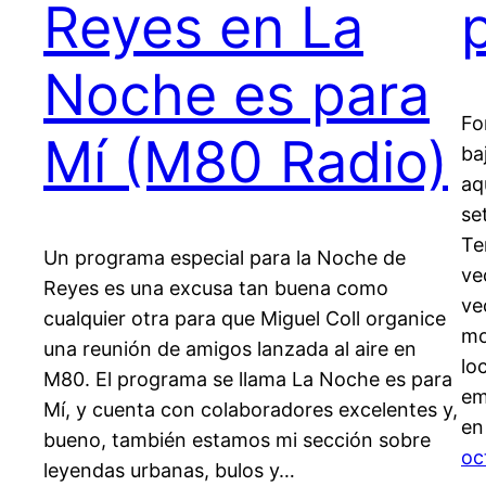
Reyes en La
Noche es para
Fo
Mí (M80 Radio)
ba
aq
se
Te
Un programa especial para la Noche de
ve
Reyes es una excusa tan buena como
ve
cualquier otra para que Miguel Coll organice
mo
una reunión de amigos lanzada al aire en
lo
M80. El programa se llama La Noche es para
em
Mí, y cuenta con colaboradores excelentes y,
en
bueno, también estamos mi sección sobre
oc
leyendas urbanas, bulos y…