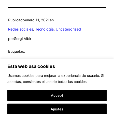
Publicado
enero 11, 2021
en
Redes sociales
, 
Tecnología
, 
Uncategorized
por
Sergi Albir
Etiquetas:
Esta web usa cookies
Usamos cookies para mejorar la experiencia de usuario. Si
aceptas, consientes el uso de todas las cookies. .
▷ Fotógrafo profesional Valencia
Accept
Funciona gracias a
WordPress
Ajustes