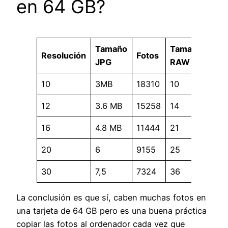
en 64 GB?
Tamaño
Tamaño
Resolución
Fotos
Fot
JPG
RAW
10
3MB
18310
10
549
12
3.6 MB
15258
14
392
16
4.8 MB
11444
21
261
20
6
9155
25
219
30
7,5
7324
36
152
La conclusión es que sí, caben muchas fotos en
una tarjeta de 64 GB pero es una buena práctica
copiar las fotos al ordenador cada vez que