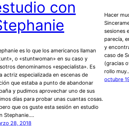
estudio con
Hacer muc
Stephanie
Sincerame
sesiones 
parecía, 
y encontr
ephanie es lo que los americanos llaman
caso de S
tunt», o «stuntwoman» en su caso y
(gracias 
sotros denominamos «especialista». Es
rollo muy
a actriz especializada en escenas de
octubre 1
ción que estaba a punto de abandonar
paña y pudimos aprovechar uno de sus
timos días para probar unas cuantas cosas.
pero que os guste esta sesión en estudio
n Stephanie.…
rzo 28, 2018