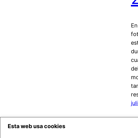
En
fo
es
du
cu
de
mo
ta
re
ju
Esta web usa cookies