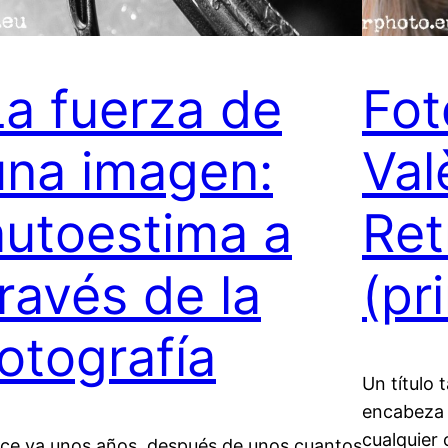
La fuerza de
Fot
una imagen:
Val
autoestima a
Ret
través de la
(pr
fotografía
Un título 
encabeza 
cualquier
ce ya unos años, después de unos cuantos