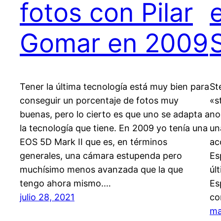
fotos con Pilar
Gomar en 2009
Tener la última tecnología está muy bien para
St
conseguir un porcentaje de fotos muy
«s
buenas, pero lo cierto es que uno se adapta a
no
la tecnología que tiene. En 2009 yo tenía una
un
EOS 5D Mark II que es, en términos
ac
generales, una cámara estupenda pero
Es
muchísimo menos avanzada que la que
úl
tengo ahora mismo.…
Es
julio 28, 2021
co
ma