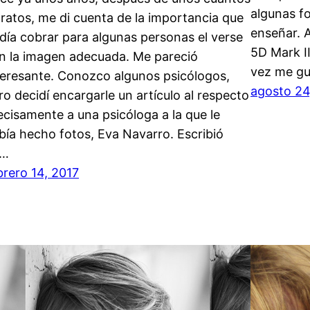
algunas f
tratos, me di cuenta de la importancia que
enseñar. 
día cobrar para algunas personas el verse
5D Mark I
n la imagen adecuada. Me pareció
vez me gu
teresante. Conozco algunos psicólogos,
agosto 24
ro decidí encargarle un artículo al respecto
ecisamente a una psicóloga a la que le
bía hecho fotos, Eva Navarro. Escribió
n…
brero 14, 2017