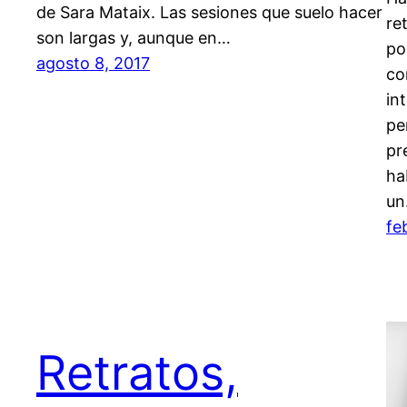
de Sara Mataix. Las sesiones que suelo hacer
re
son largas y, aunque en…
po
agosto 8, 2017
co
in
pe
pr
ha
u
fe
Retratos,