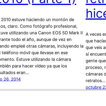
hic
 2010 estuve haciendo un montón de
tos, claro. Como fotógrafo profesional,
tuve utilizando una Canon EOS 5D Mark II
A veces es
rante todo el año, aunque de vez en
que hacía
ando empleé otras cámaras, incluyendo la
que veis a
l teléfono móvil que llevase en ese
sí encuent
mento. Estuve utilizando la cámara
gente que
mbién para hacer vídeo ya que los
proceso, 
sultados eran…
cámaras de
lio 26, 2014
retratos…
octubre 2