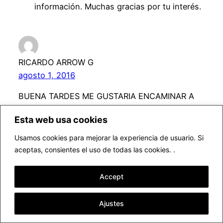
información. Muchas gracias por tu interés.
RICARDO ARROW G
agosto 1, 2016
BUENA TARDES ME GUSTARIA ENCAMINAR A
MIS HIJAS EN EL MODELAJE SON GEMELAS
Esta web usa cookies
TIENEN 14 AÑOS MIDEL 174 M SON MUY
LINDAS LES DEJO MIS DATOS GRACIAS DE
Usamos cookies para mejorar la experiencia de usuario. Si
ANTEMANO
aceptas, consientes el uso de todas las cookies. .
Accept
admin
Ajustes
agosto 2, 2016