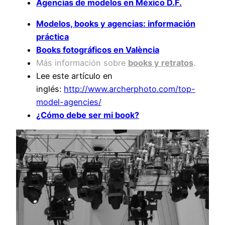
Agencias de modelos en México D.F.
Modelos, books y agencias: información
práctica
Books fotográficos en València
Más información sobre
books y retratos
.
Lee este artículo en
inglés:
http://www.archerphoto.com/top-
model-agencies/
¿Cómo debe ser mi book?