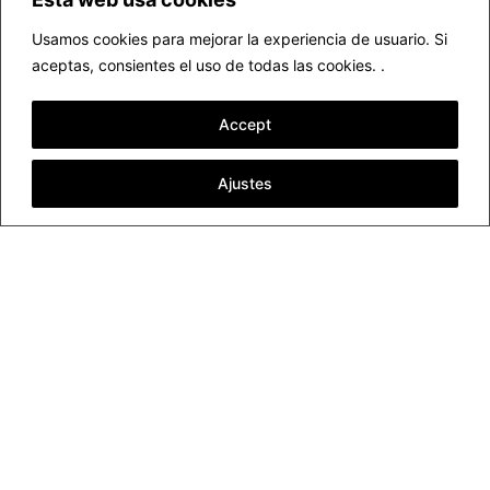
en muchos otros casos, la respuesta es
Usamos cookies para mejorar la experiencia de usuario. Si
compleja. Aquí ofrecemos varios factores que
aceptas, consientes el uso de todas las cookies. .
pueden influir. En muchos casos, se dan varios
factores a la vez y en algunos uno es más
Accept
importante que…
noviembre 2, 2016
Ajustes
▷ Fotógrafo profesional Valencia
Funciona gracias a
WordPress