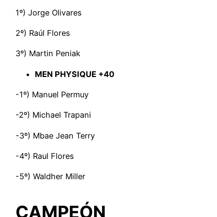
1º) Jorge Olivares
2º) Raúl Flores
3º) Martin Peniak
MEN PHYSIQUE +40
-1º) Manuel Permuy
-2º) Michael Trapani
-3º) Mbae Jean Terry
-4º) Raul Flores
-5º) Waldher Miller
CAMPEÓN