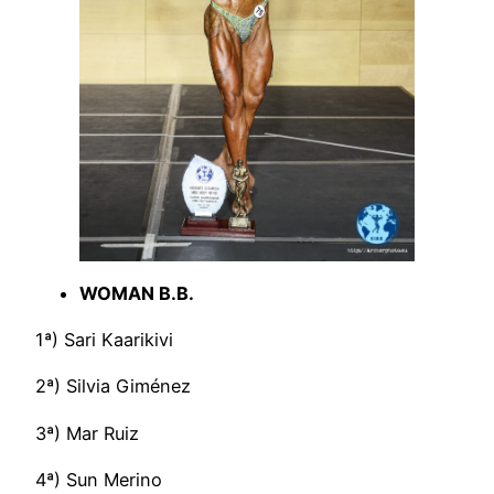
WOMAN B.B.
1ª) Sari Kaarikivi
2ª) Silvia Giménez
3ª) Mar Ruiz
4ª) Sun Merino