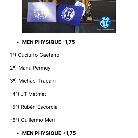
MEN PHYSIQUE -1,75
1º) Cuciuffo Gaetano
2º) Manu Permuy
3º) Michael Trapani
-4º) JT Matmat
-5º) Rubén Escorcia
-6º) Guillermo Meri
MEN PHYSIQUE +1,75