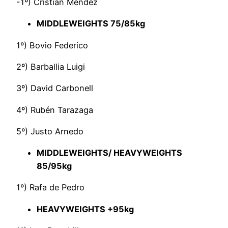
-1º) Cristian Méndez
MIDDLEWEIGHTS 75/85kg
1º) Bovio Federico
2º) Barballia Luigi
3º) David Carbonell
4º) Rubén Tarazaga
5º) Justo Arnedo
MIDDLEWEIGHTS/ HEAVYWEIGHTS
85/95kg
1º) Rafa de Pedro
HEAVYWEIGHTS +95kg