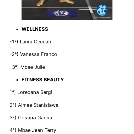
WELLNESS
-1ª) Laura Ceccati
-2ª) Vanessa Franco
-3ª) Mbae Julie
FITNESS BEAUTY
1ª) Loredana Sergi
2ª) Aimee Stanislawa
3ª) Cristina García
4ª) Mbae Jean Terry