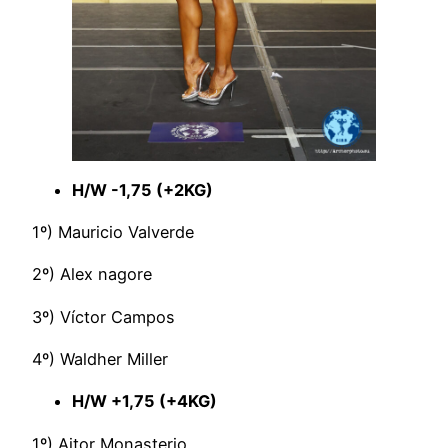
H/W -1,75 (+2KG)
1º) Mauricio Valverde
2º) Alex nagore
3º) Víctor Campos
4º) Waldher Miller
H/W +1,75 (+4KG)
1º) Aitor Monasterio