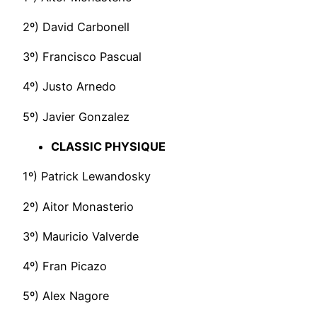
2º) David Carbonell
3º) Francisco Pascual
4º) Justo Arnedo
5º) Javier Gonzalez
CLASSIC PHYSIQUE
1º) Patrick Lewandosky
2º) Aitor Monasterio
3º) Mauricio Valverde
4º) Fran Picazo
5º) Alex Nagore