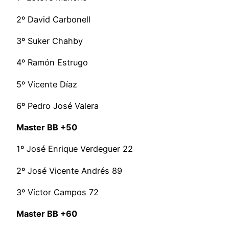
2º David Carbonell
3º Suker Chahby
4º Ramón Estrugo
5º Vicente Díaz
6º Pedro José Valera
Master BB +50
1º José Enrique Verdeguer 22
2º José Vicente Andrés 89
3º Víctor Campos 72
Master BB +60