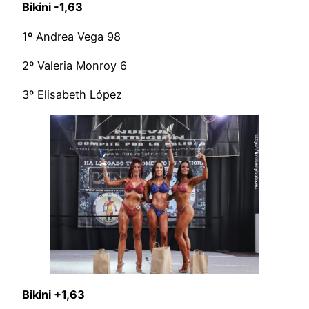
Bikini -1,63
1º Andrea Vega 98
2º Valeria Monroy 6
3º Elisabeth López
Bikini +1,63