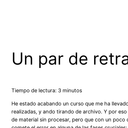
Saltar
al
contenido
Un par de retr
Tiempo de lectura: 3 minutos
He estado acabando un curso que me ha llevado
realizadas, y ando tirando de archivo. Y por es
de material sin procesar, pero que con un poco
comete el error en alguna de las fases cruciales