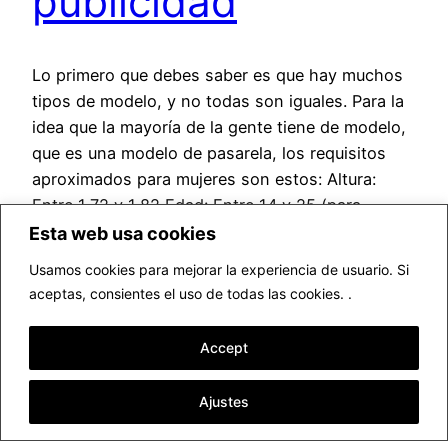
publicidad
Lo primero que debes saber es que hay muchos
tipos de modelo, y no todas son iguales. Para la
idea que la mayoría de la gente tiene de modelo,
que es una modelo de pasarela, los requisitos
aproximados para mujeres son estos: Altura:
Entre 1,72 y 1,82 Edad: Entre 14 y 25 (para
comenzar) Pecho:…
Esta web usa cookies
abril 30, 2014
Usamos cookies para mejorar la experiencia de usuario. Si
aceptas, consientes el uso de todas las cookies. .
Accept
Ajustes
▷ Fotógrafo profesional Valencia