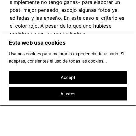
simplemente no tengo ganas- para elaborar un
post mejor pensado, escojo algunas fotos ya
editadas y las enseño. En este caso el criterio es
el color rojo. A pesar de lo que uno hubiese
podido pensar, no me he liado a…
junio 13, 2015
Esta web usa cookies
Usamos cookies para mejorar la experiencia de usuario. Si
aceptas, consientes el uso de todas las cookies. .
Accept
Ajustes
▷ Fotógrafo profesional Valencia
Funciona gracias a
WordPress