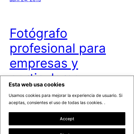
Fotógrafo
profesional para
empresas y
particulares
Esta web usa cookies
Usamos cookies para mejorar la experiencia de usuario. Si
Soy Sergi Albir, fotógrafo profesional para
aceptas, consientes el uso de todas las cookies. .
empresas y particulares. Si no hablas español/ If
you don’t speak Spanish, my web in English:
Accept
http://www.archerphoto.com Cuando escribí
esta página de presentación todavía estaba