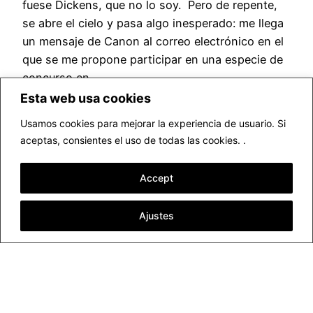
fuese Dickens, que no lo soy. Pero de repente,
se abre el cielo y pasa algo inesperado: me llega
un mensaje de Canon al correo electrónico en el
que se me propone participar en una especie de
concurso en…
junio 7, 2018
Esta web usa cookies
Usamos cookies para mejorar la experiencia de usuario. Si
aceptas, consientes el uso de todas las cookies. .
Accept
Ajustes
▷ Fotógrafo profesional Valencia
Funciona gracias a
WordPress