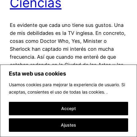
Ciencias
Es evidente que cada uno tiene sus gustos. Una
de mis debilidades es la TV inglesa. En concreto,
cosas como Doctor Who, Yes, Minister o
Sherlock han captado mi interés con mucha
frecuencia. Así que cuando me enteré de que
estaban rodando en la Ciudad de las Artes y las
Ciencias en Valencia, me fui…
Esta web usa cookies
julio 26, 2016
Usamos cookies para mejorar la experiencia de usuario. Si
aceptas, consientes el uso de todas las cookies. .
Accept
Ajustes