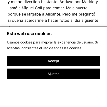
y me he divertido bastante. Anduve por Madrid y
llamé a Miguel Coll para comer. Mala suerte,
porque se largaba a Alicante. Pero me preguntó
si quería acercarme a hacer fotos al día siguiente
a…
febrero 21, 2017
Esta web usa cookies
Usamos cookies para mejorar la experiencia de usuario. Si
aceptas, consientes el uso de todas las cookies. .
Accept
Ajustes
▷ Fotógrafo profesional Valencia
Funciona gracias a
WordPress