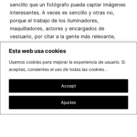
sencillo que un fotógrafo pueda captar imágenes
interesantes. A veces es sencillo y otras no,
porque el trabajo de los iluminadores,
maquilladores, actores y encargados de
vestuario, por citar a la gente más relevante,
están dirigiendo su trabajo al público que asiste…
Esta web usa cookies
febrero 17, 2015
Usamos cookies para mejorar la experiencia de usuario. Si
aceptas, consientes el uso de todas las cookies. .
Accept
Ajustes
▷ Fotógrafo profesional Valencia
Funciona gracias a
WordPress