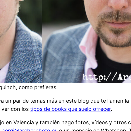
uinch, como prefieras.
aya un par de temas más en este blog que te llamen l
e ver con los
tipos de books que suelo ofrecer
.
bajo en València y también hago fotos, vídeos y otro
,
sergi@archerphoto.eu
o un mensaje de Whatsapp, T