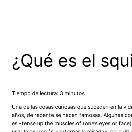
Saltar
al
contenido
¿Qué es el squ
Tiempo de lectura: 3 minutos
Una de las cosas curiosas que suceden en la vid
años, de repente se hacen famosas. Algunas con
es «tense up the muscles of (one’s eyes or face) 
usar la expresión «entornar la mirada», pero ú