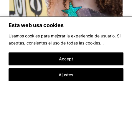
Esta web usa cookies
Usamos cookies para mejorar la experiencia de usuario. Si
aceptas, consientes el uso de todas las cookies. .
Fotografía e
Accept
influencers. ¿Cómo
Ajustes
deben ser mis
fotos?
Es evidente que la imagen es esencial en la