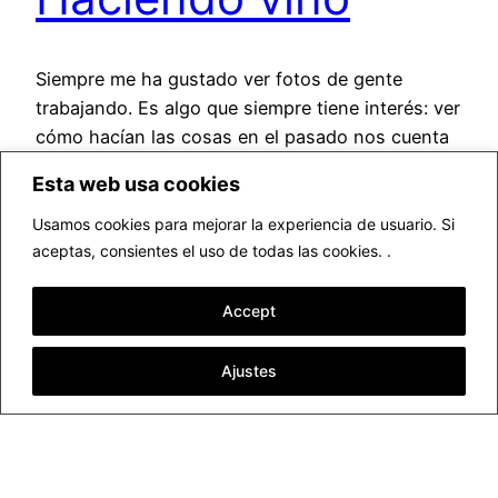
Siempre me ha gustado ver fotos de gente
trabajando. Es algo que siempre tiene interés: ver
cómo hacían las cosas en el pasado nos cuenta
muchas historias y nos da una perspectiva sobre
Esta web usa cookies
dónde estamos y de dónde venimos. Sin
necesidad de ponerme más trascendente, todo
Usamos cookies para mejorar la experiencia de usuario. Si
aceptas, consientes el uso de todas las cookies. .
esto viene porque, charlando con mi amigo
Arturo Blasco,…
marzo 24, 2017
Accept
Ajustes