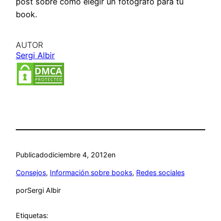
post sobre cómo elegir un fotógrafo para tu
book.
AUTOR
Sergi Albir
Publicado
diciembre 4, 2012
en
Consejos
, 
Información sobre books
, 
Redes sociales
por
Sergi Albir
Etiquetas: