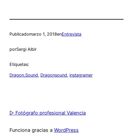
Publicado
marzo 1, 2018
en
Entrevista
por
Sergi Albir
Etiquetas:
Dragon.Sound
, 
Dragonsound
, 
instagramer
▷ Fotógrafo profesional Valencia
Funciona gracias a
WordPress