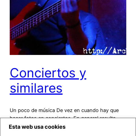
Conciertos y
similares
Un poco de música De vez en cuando hay que
hacer fotos en conciertos. En general resulta
más complicado que en otras circunstancias para
Esta web usa cookies
un fotógrafo no profesional: la luz cambia