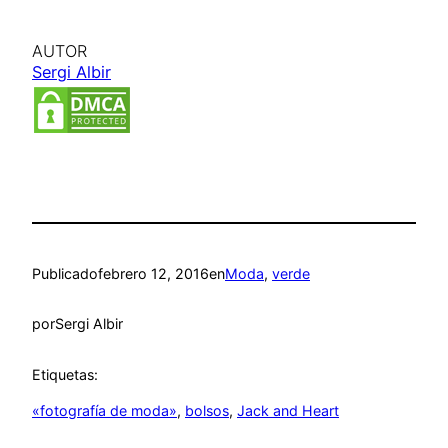
AUTOR
Sergi Albir
Publicado
febrero 12, 2016
en
Moda
, 
verde
por
Sergi Albir
Etiquetas:
«fotografía de moda»
, 
bolsos
, 
Jack and Heart